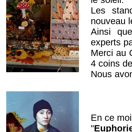
Les stan
nouveau l
Ainsi qu
experts p
Merci au 
4 coins de
Nous avons
En ce mois
"
Euphori