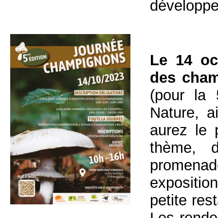
développe
Le 14 oc
des cha
(pour la
Nature, a
aurez le 
thème, 
promenad
expositio
petite res
Les rende