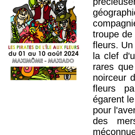
précieu
géograph
compagnie
troupe de 
fleurs. U
la clef d
rares que
noirceur 
fleurs pa
égarent le
pour l'ave
des mers
méconnue e