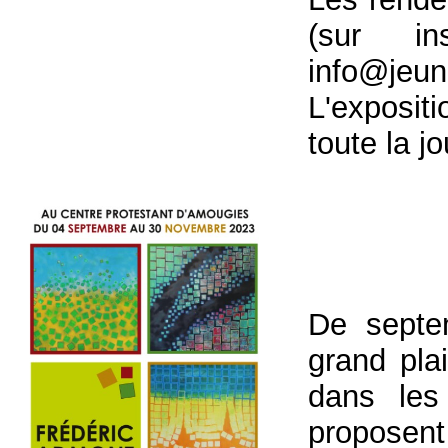
(sur in
info@jeu
L'exposit
toute la j
De sept
grand pla
dans les
proposen