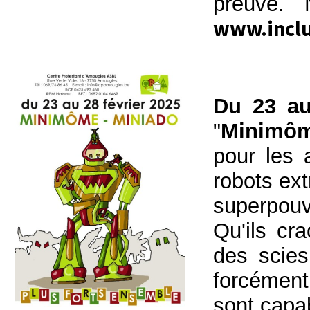
preuve. 
www.inclu
Du 23 au
"
Minimô
pour les 
robots ext
superpouv
Qu'ils cr
des scies
forcément
sont capa