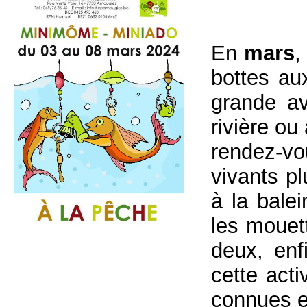
En
mars
,
bottes au
grande av
rivière ou
rendez-vo
vivants p
à la bale
les mouet
deux, enf
cette acti
connues e