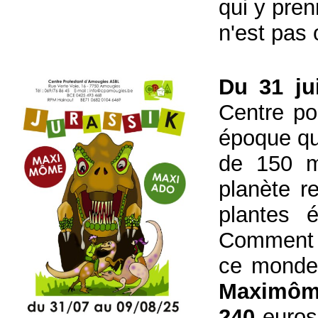
qui y pren
n'est pas 
Du 31 jui
Centre po
époque qu
de 150 mi
planète r
plantes 
Comment le
ce monde-
Maximôm
240
euro