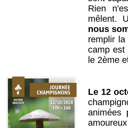
Rien n'es
mêlent. U
nous som
remplir la
camp est
le 2ème e
Le 12 oc
champign
animées p
amoureux 