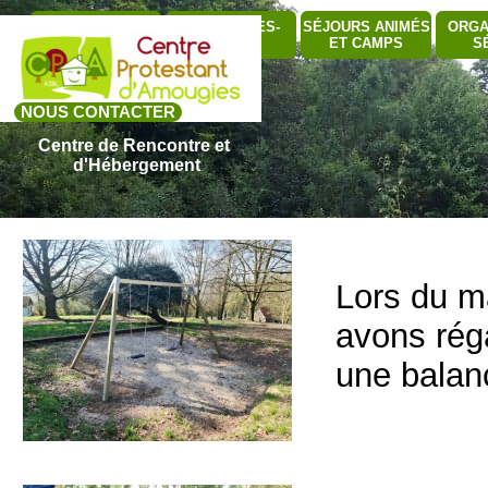
Aller au contenu
Sauter le me
QUI SOMMES-
SÉJOURS ANIMÉS
ORGA
BÂTIMENTS
▼
NOUS ?
ET CAMPS
S
NOUS CONTACTER
Centre de Rencontre et 
d'Hébergement
Lors du m
avons réga
une balan