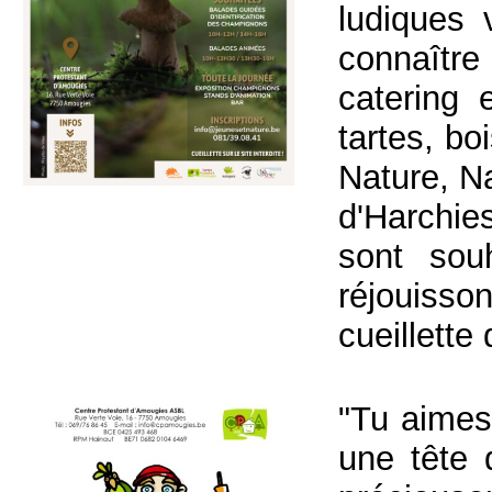
ludiques 
connaîtr
catering 
tartes, b
Nature, Na
d'Harchie
sont sou
réjouisson
cueillette
"Tu aimes 
une tête 