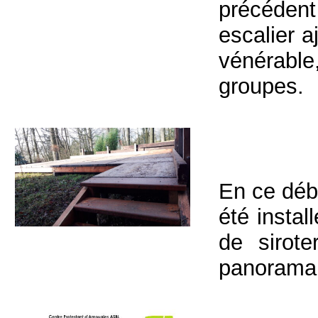
précédent 
escalier 
vénérabl
groupes.
En ce déb
été insta
de sirote
panorama