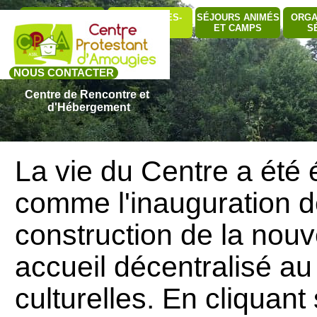
Aller au contenu
Sauter le me
QUI SOMMES-
SÉJOURS ANIMÉS
ORGA
BÂTIMENTS
▼
NOUS ?
ET CAMPS
S
NOUS CONTACTER
Centre de Rencontre et 
d'Hébergement
La vie du Centre a été
comme l'inauguration d
construction de la nouv
accueil décentralisé au
culturelles. En cliquan