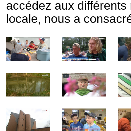
accédez aux différents 
locale, nous a consacr
Les Aubiers en juin
Festichougle en août
Plai
2025
2022
Inauguration de la
Les jeunes du PAJA
Le 
mare pédagogique
et le géant Nénesse
en mars 2016
en septembre 2015
Une classe en séjour
Anniversaire de
Les p
au Centre en 2013
PAJA en 2012
PA