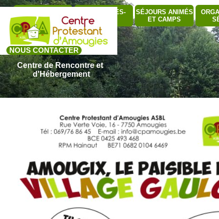
Aller au contenu
Sauter le me
QUI SOMMES-
SÉJOURS ANIMÉS
ORGA
BÂTIMENTS
▼
NOUS ?
ET CAMPS
S
NOUS CONTACTER
Centre de Rencontre et 
d'Hébergement