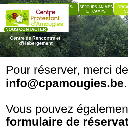
Aller au contenu
Sauter le me
QUI SOMMES-
SÉJOURS ANIMÉS
ORGA
BÂTIMENTS
▼
NOUS ?
ET CAMPS
S
NOUS CONTACTER
Centre de Rencontre et 
d'Hébergement
Pour réserver, merci d
info@cpamougies.be
.
Vous pouvez également,
formulaire de réserva