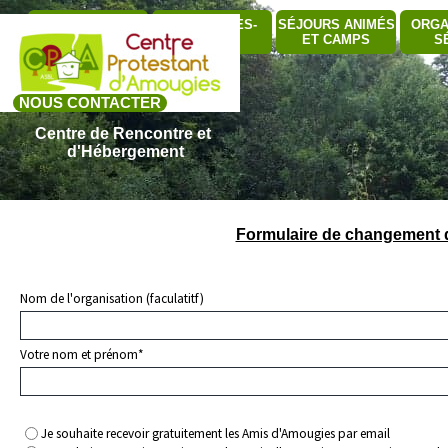
Aller au contenu
Sauter le me
QUI SOMMES-
SÉJOURS ANIMÉS
ORGA
BÂTIMENTS
▼
NOUS ?
ET CAMPS
S
NOUS CONTACTER
Centre de Rencontre et 
d'Hébergement
Formulaire de changement d'
Nom de l'organisation (faculatitf)
Votre nom et prénom
*
Je souhaite recevoir gratuitement les Amis d'Amougies par email