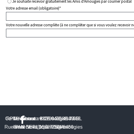
Je souhaite recevoir gratuitement les Amis d'Amougies par courrier postal
Votre adresse email (obligatoire)
*
Votre nouvelle adresse complète (à ne compléter que si vous voulez recevoir no
Centre Protestant d'Amougies ASBL
RPM Hainaut
Téléphone : +32.69.76.86.45
BCE 0425.493.468
Rue Verte Voie, 16 à
email : info@cpamougies.be
IBAN BE71 0682 0104 6469
7750 Amougies