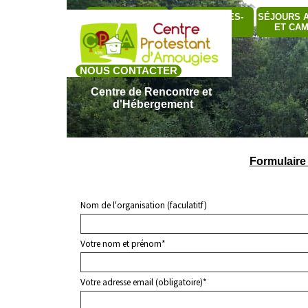
Aller au contenu
S
QUI SOMMES-
SÉJOURS 
BÂTIMENTS
▼
NOUS ?
ET CA
NOUS CONTACTER
Centre de Rencontre et 
d'Hébergement
Formulaire 
Nom de l'organisation (faculatitf)
Votre nom et prénom
*
Votre adresse email (obligatoire)
*