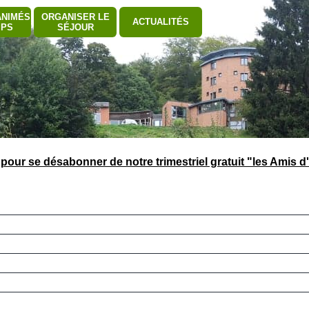
auter le menu
ANIMÉS
ORGANISER LE
ACTUALITÉS
▼
▼
▼
MPS
SÉJOUR
pour se désabonner de notre trimestriel gratuit "les Amis