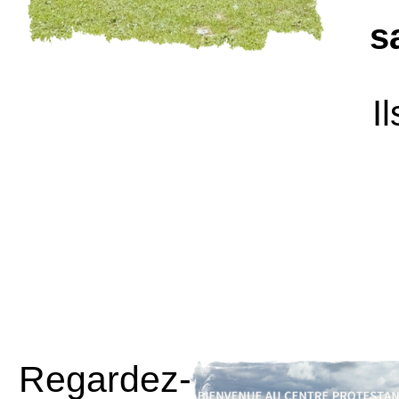
s
I
Regardez-