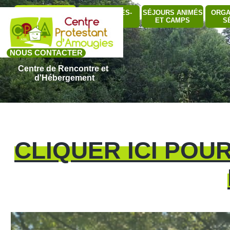
Aller au contenu
Sauter le me
QUI SOMMES-
SÉJOURS ANIMÉS
ORGA
BÂTIMENTS
▼
NOUS ?
ET CAMPS
S
NOUS CONTACTER
Centre de Rencontre et 
d'Hébergement
CLIQUER ICI POU